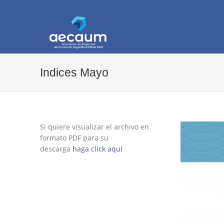
AECAUM
Asociación de Empresas de Correo de Arg
Indices Mayo
Si quiere visualizar el archivo en
formato PDF para su
descarga
haga click aquí