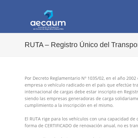
AECAUM
Asociación de Empresas de Correo de Arg
RUTA – Registro Único del Transpo
Por Decreto Reglamentario Nº 1035/02, en el año 2002 
empresa o vehículo radicado en el país que efectúe tran
internacional de cargas debe estar inscripto en Regist
siendo las empresas generadoras de carga solidariam
cumplimiento a la inscripción en el mismo.
El RUTA rige para los vehículos con una capacidad de c
forma de CERTIFICADO de renovación anual, no es trans