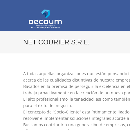
AECAUM
Asociación de Empresas de Correo de Arg
NET COURIER S.R.L.
A todas aquellas organizaciones que están pensando ini
acerca de las cualidades distintivas de nuestra empre
Basados en la premisa de perseguir la excelencia en el
trabaja proactivamente en la creación de un nuevo pa
El alto profesionalismo, la tenacidad, así como tambié
para el éxito del negocio.
El concepto de “Socio-Cliente” esta íntimamente ligado
resolver e implementar soluciones integrales acorde a
Buscamos contribuir a una generación de empresas, cuyo