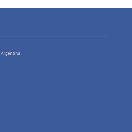
F
 Argentina.