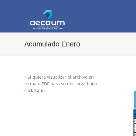
AECAUM
Asociación de Empresas de Correo de Arg
Acumulado Enero
» Si quiere visualizar el archivo en
formato PDF para su descarga
haga
click aquí
«