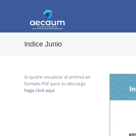
AECAUM
Asociación de Empresas de Correo de Arg
Indice Junio
Si quiere visualizar el archivo en
formato PDF para su descarga
haga click aquí