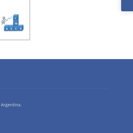
D
 Argentina.