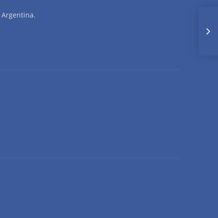
 Argentina.
I
N