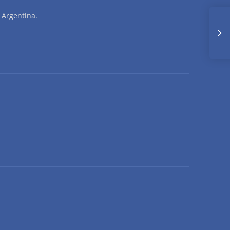
 Argentina.
I
O