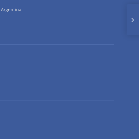
 Argentina.
I
O