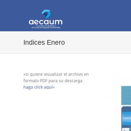
AECAUM
Asociación de Empresas de Correo de Arg
Indices Enero
«si quiere visualizar el archivo en
formato PDF para su descarga
haga click aquí
«