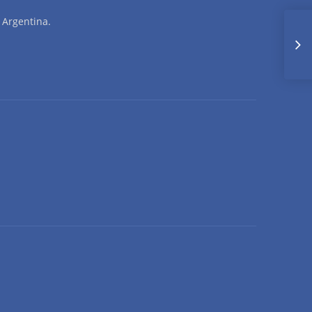
 Argentina.
I
J