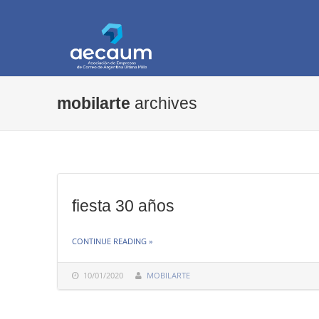
AECAUM
Asociación de Empresas de Correo de Arg
mobilarte
archives
fiesta 30 años
THE
CONTINUE READING
»
"FIESTA
30
10/01/2020
MOBILARTE
AÑOS"