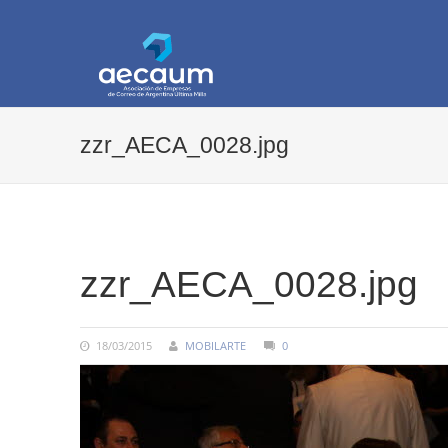
AECAUM
Asociación de Empresas de Correo de Arg
zzr_AECA_0028.jpg
COMMENTS:
zzr_AECA_0028.jpg
18/03/2015
MOBILARTE
0