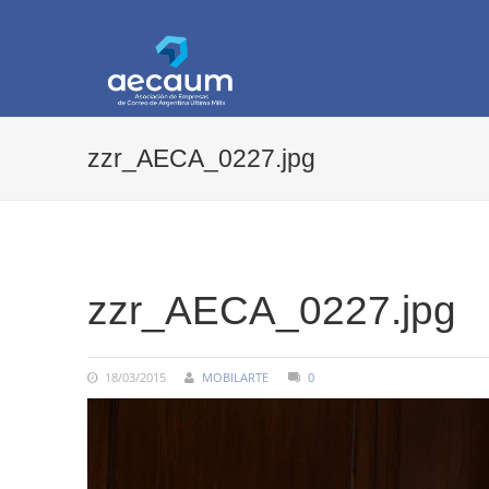
AECAUM
Asociación de Empresas de Correo de Arg
zzr_AECA_0227.jpg
COMMENTS:
zzr_AECA_0227.jpg
18/03/2015
MOBILARTE
0