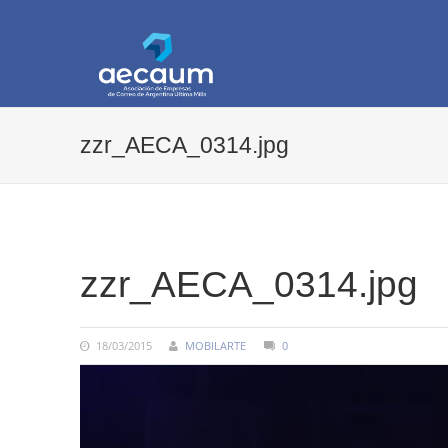
AECAUM
Asociación de Empresas de Correo de Arg
zzr_AECA_0314.jpg
COMMENTS:
zzr_AECA_0314.jpg
18/03/2015
MOBILARTE
0