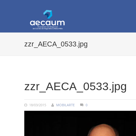
AECAUM
Asociación de Empresas de Correo de Arg
zzr_AECA_0533.jpg
COMMENTS:
zzr_AECA_0533.jpg
18/03/2015
MOBILARTE
0