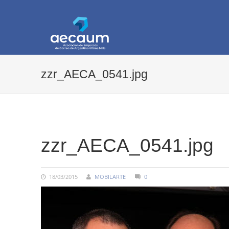
AECAUM
Asociación de Empresas de Correo de Arg
zzr_AECA_0541.jpg
COMMENTS:
zzr_AECA_0541.jpg
18/03/2015
MOBILARTE
0